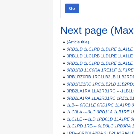
Go
Next page (Max
(Article title)
0RB1LD 1LC1RB 1LD1RE 1LA1LE 
0RB1LD 1LC1RB 1LD1RE 1LA1LE
0RB1LD 1LC1RB 1LD1RE 1LA1LE
0RB1RB 1LC0RA 1RE1LF 1LF1RE 
0RB1RZ0RB 1RC1LB2LB 1LB2RD
0RB1RZ1RC 1RC1LB2LB 1LB2RD
0RB2LA1RA 1LA2RB1RC ---1LB1
0RB2LA1RA 1LA2RB1RC 1RZ1LB
1LB--- 0RC1LE 0RD1RC 1LA1RB 
1LC0LA ---0LC 0RD1LA 1LB1RE 
1LC1LE ---1LD 1RD0LD 1LA1RE 
1LC1RD 1RE--- 0LD0LC 1RB0RA 
1RB---0RB0LA2RA 2LB2LA3RA4L