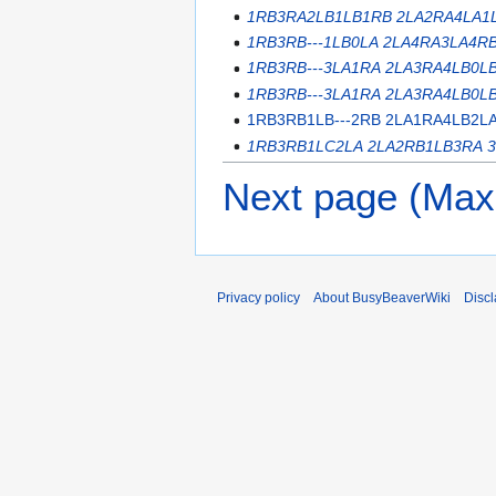
1RB3RA2LB1LB1RB 2LA2RA4LA1L
1RB3RB---1LB0LA 2LA4RA3LA4R
1RB3RB---3LA1RA 2LA3RA4LB0L
1RB3RB---3LA1RA 2LA3RA4LB0L
1RB3RB1LB---2RB 2LA1RA4LB2L
1RB3RB1LC2LA 2LA2RB1LB3RA 
Next page (Max
Privacy policy
About BusyBeaverWiki
Disc