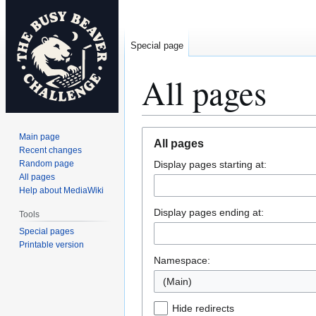
Special page
All pages
Jump
Jump
Main page
All pages
to
to
Recent changes
Random page
Display pages starting at:
navigation
search
All pages
Help about MediaWiki
Display pages ending at:
Tools
Special pages
Printable version
Namespace:
(Main)
Hide redirects